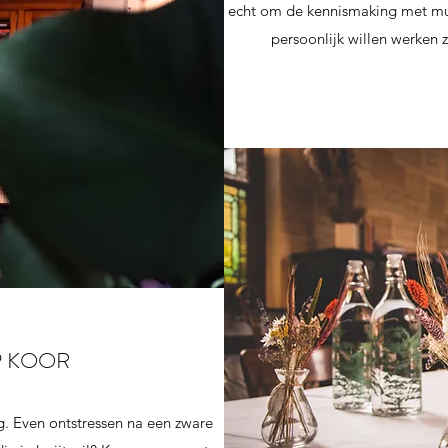
echt om de kennismaking met muz
persoonlijk willen werken z
P KOOR
g. Even ontstressen na een zware