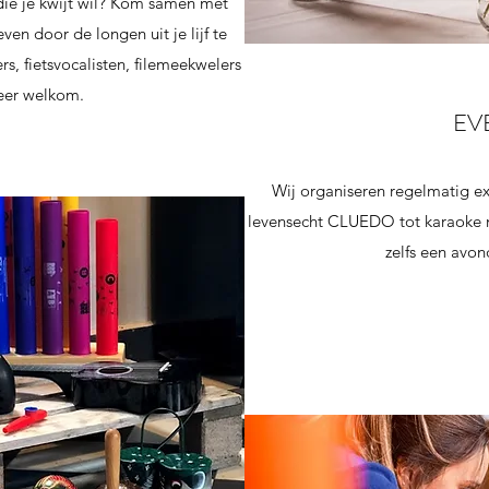
die je kwijt wil? Kom samen met
ven door de longen uit je lijf te
, fietsvocalisten, filemeekwelers
eer welkom.
EV
Wij organiseren regelmatig ex
levensecht CLUEDO tot karaoke me
zelfs een avon