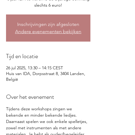
slechts 6 euro!
Inschrijvingen zijn afgesloten
Andere evenementen bekijken
Tijd en locatie
26 jul 2025, 13:30 – 14:15 CEST
Huis van IDA, Dorpsstraat 8, 3404 Landen,
België
Over het evenement
Tijdens deze workshops zingen we 
bekende en minder bekende liedjes. 
Daarnaast spelen we ook enkele spelletjes, 
zowel met instrumenten als met andere 
materialen. Je hebt als ouder/begeleider 