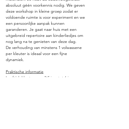
absoluut géén voorkennis nodig. We geven 
deze workshop in kleine groep zodat er 
voldoende ruimte is voor experiment en we 
een persoonlijke aanpak kunnen 
garanderen. Je gaat naar huis met een 
uitgebreid repertoire aan kinderliedjes om 
nog lang na te genieten van deze dag. 
De verhouding van minstens 1 volwassene 
per kleuter is ideaal voor een fijne 
dynamiek.
Praktische informatie
Leeftijd: kleuters van 2.5 jaar tot 6 jaar
Prijs:  6 EUR per duo
            10 EUR voor 2 volwassene + 1 kind
Deel dit evenement