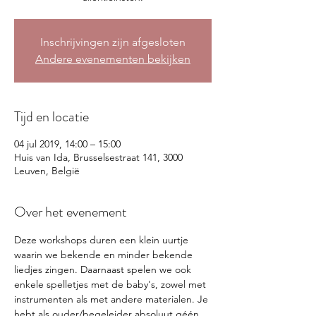
Inschrijvingen zijn afgesloten
Andere evenementen bekijken
Tijd en locatie
04 jul 2019, 14:00 – 15:00
Huis van Ida, Brusselsestraat 141, 3000
Leuven, België
Over het evenement
Deze workshops duren een klein uurtje 
waarin we bekende en minder bekende 
liedjes zingen. Daarnaast spelen we ook 
enkele spelletjes met de baby's, zowel met 
instrumenten als met andere materialen. Je 
hebt als ouder/begeleider absoluut géén 