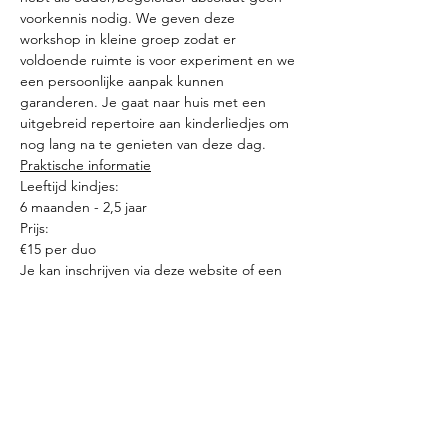
voorkennis nodig. We geven deze 
workshop in kleine groep zodat er 
voldoende ruimte is voor experiment en we 
een persoonlijke aanpak kunnen 
garanderen. Je gaat naar huis met een 
uitgebreid repertoire aan kinderliedjes om 
nog lang na te genieten van deze dag. 
Praktische informatie
Leeftijd kindjes:
6 maanden - 2,5 jaar
Prijs:
€15 per duo
Je kan inschrijven via deze website of een 
mailtje sturen naar femke@huisvanida.com. 
Zodra wij jouw online inschrijving ontvangen 
krijg je een mailtje met onze bevestiging.
Deel dit evenement