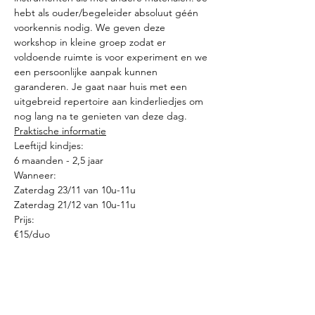
hebt als ouder/begeleider absoluut géén 
voorkennis nodig. We geven deze 
workshop in kleine groep zodat er 
voldoende ruimte is voor experiment en we 
een persoonlijke aanpak kunnen 
garanderen. Je gaat naar huis met een 
uitgebreid repertoire aan kinderliedjes om 
nog lang na te genieten van deze dag. 
Praktische informatie
Leeftijd kindjes:
6 maanden - 2,5 jaar
Wanneer:
Zaterdag 23/11 van 10u-11u
Zaterdag 21/12 van 10u-11u
Prijs:
€15/duo
Kom je graag met twee volwassenen? Dan 
kan dat voor slechts €5 extra. Graag even 
vermelden bij inschrijving.