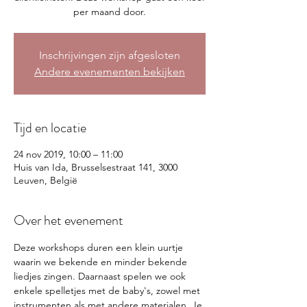
per maand door.
Inschrijvingen zijn afgesloten
Andere evenementen bekijken
Tijd en locatie
24 nov 2019, 10:00 – 11:00
Huis van Ida, Brusselsestraat 141, 3000
Leuven, België
Over het evenement
Deze workshops duren een klein uurtje 
waarin we bekende en minder bekende 
liedjes zingen. Daarnaast spelen we ook 
enkele spelletjes met de baby's, zowel met 
instrumenten als met andere materialen. Je 