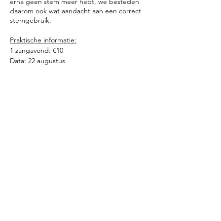
erna geen stem meer hebt, we besteden
daarom ook wat aandacht aan een correct
stemgebruik.
Praktische informatie:
1 zangavond: €10
Data: 22 augustus
Deel dit evenement
Huis van IDA
femke@huisvanida.com